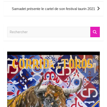
l’article
Samadet présente le cartel de son festival taurin 2021
R
e
c
h
e
r
c
h
e
r