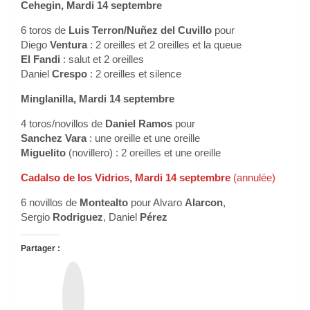
Cehegin, Mardi 14 septembre
6 toros de
Luis Terron/Nuñez del Cuvillo
pour
Diego
Ventura
: 2 oreilles et 2 oreilles et la queue
El Fandi
: salut et 2 oreilles
Daniel
Crespo
: 2 oreilles et silence
Minglanilla, Mardi 14 septembre
4 toros/novillos de
Daniel Ramos
pour
Sanchez Vara
: une oreille et une oreille
Miguelito
(novillero) : 2 oreilles et une oreille
Cadalso de los Vidrios, Mardi 14 septembre
(annulée)
6 novillos de
Montealto
pour Alvaro
Alarcon
,
Sergio
Rodriguez
, Daniel
Pérez
Partager :
T
h
r
e
a