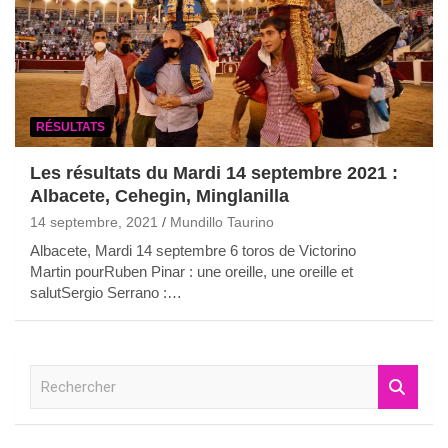
RÉSULTATS
Les résultats du Mardi 14 septembre 2021 :
Albacete, Cehegin, Minglanilla
14 septembre, 2021
Mundillo Taurino
Albacete, Mardi 14 septembre 6 toros de Victorino
Martin pourRuben Pinar : une oreille, une oreille et
salutSergio Serrano :…
R
e
c
h