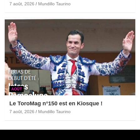
7 août, 2026
Mundillo Taurino
AOÛT
Le ToroMag n°150 est en Kiosque !
7 août, 2026
Mundillo Taurino