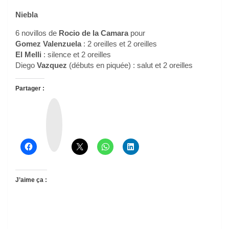
Niebla
6 novillos de
Rocio de la Camara
pour
Gomez Valenzuela
: 2 oreilles et 2 oreilles
El Melli
: silence et 2 oreilles
Diego
Vazquez
(débuts en piquée) : salut et 2 oreilles
Partager :
T
h
r
e
a
d
s
J’aime ça :