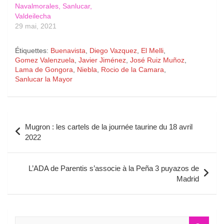
Navalmorales, Sanlucar,
Valdeilecha
29 mai, 2021
Étiquettes:
Buenavista
,
Diego Vazquez
,
El Melli
,
Gomez Valenzuela
,
Javier Jiménez
,
José Ruiz Muñoz
,
Lama de Gongora
,
Niebla
,
Rocio de la Camara
,
Sanlucar la Mayor
Navigation
Mugron : les cartels de la journée taurine du 18 avril
de
2022
l’article
L’ADA de Parentis s’associe à la Peña 3 puyazos de
Madrid
R