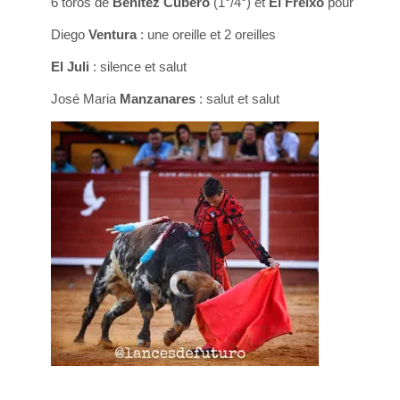
6 toros de
Benitez Cubero
(1°/4°) et
El Freixo
pour
Diego
Ventura
: une oreille et 2 oreilles
El Juli
: silence et salut
José Maria
Manzanares
: salut et salut