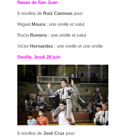
Navas de San Juan
6 novillos de
Ruiz Canovas
pour
Miguel
Moura
: une oreille et salut
Rocio
Romero
: une oreille et salut
Victor
Hernandez
: une oreille et une oreille
Sevilla, Jeudi 28 juin
6 novillos de
José Cruz
pour