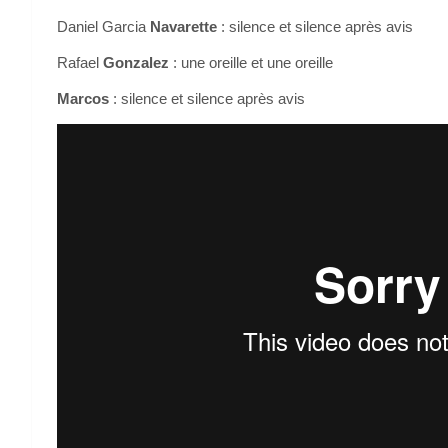
Daniel Garcia
Navarette
: silence et silence après avis
Rafael
Gonzalez
: une oreille et une oreille
Marcos
: silence et silence après avis