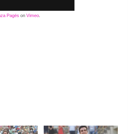
nza Pagés
on
Vimeo
.