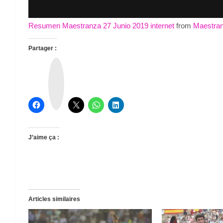
Resumen Maestranza 27 Junio 2019 internet
from
Maestra
Partager :
T
h
r
e
a
d
s
J’aime ça :
Articles similaires