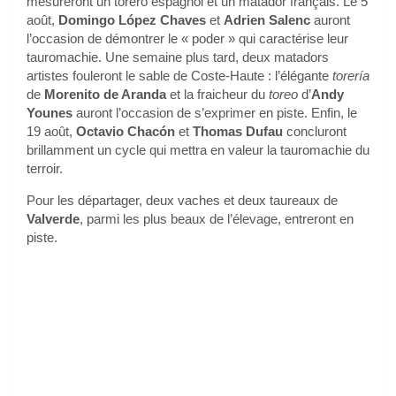
mesureront un torero espagnol et un matador français. Le 5
août,
Domingo López Chaves
et
Adrien Salenc
auront
l’occasion de démontrer le « poder » qui caractérise leur
tauromachie. Une semaine plus tard, deux matadors
artistes fouleront le sable de Coste-Haute : l’élégante
torería
de
Morenito de Aranda
et la fraicheur du
toreo
d’
Andy
Younes
auront l’occasion de s’exprimer en piste. Enfin, le
19 août,
Octavio Chacón
et
Thomas Dufau
concluront
brillamment un cycle qui mettra en valeur la tauromachie du
terroir.
Pour les départager, deux vaches et deux taureaux de
Valverde
, parmi les plus beaux de l’élevage, entreront en
piste.