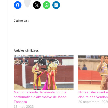
d
s
J’aime ça :
Articles similaires
Madrid : corrida décevante pour la
Nîmes : décevant 
confirmation d’alternative de Isaac
clôture des Venda
Fonseca
20 septembre, 202
16 mai, 2023