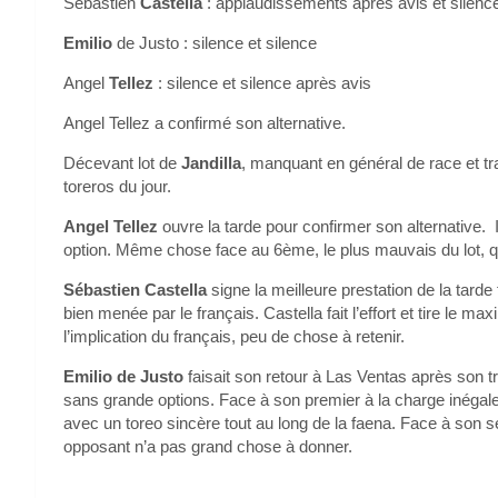
Sébastien
Castella
: applaudissements après avis et silenc
Emilio
de Justo : silence et silence
Angel
Tellez
: silence et silence après avis
Angel Tellez a confirmé son alternative.
Décevant lot de
Jandilla
, manquant en général de race et tr
toreros du jour.
Angel Tellez
ouvre la tarde pour confirmer son alternative. 
option. Même chose face au 6ème, le plus mauvais du lot, qu
Sébastien Castella
signe la meilleure prestation de la tard
bien menée par le français. Castella fait l’effort et tire le
l’implication du français, peu de chose à retenir.
Emilio de Justo
faisait son retour à Las Ventas après son t
sans grande options. Face à son premier à la charge inégale
avec un toreo sincère tout au long de la faena. Face à son se
opposant n’a pas grand chose à donner.