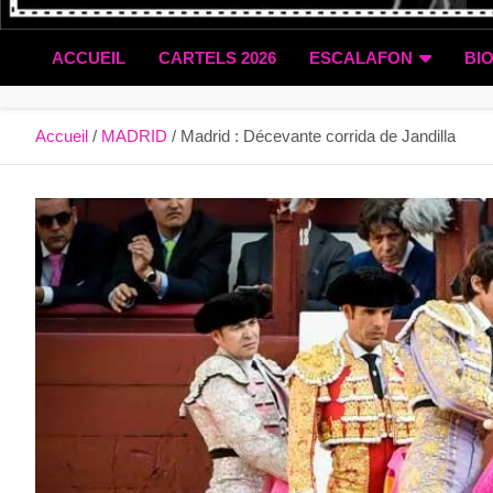
ACCUEIL
CARTELS 2026
ESCALAFON
BI
Accueil
MADRID
Madrid : Décevante corrida de Jandilla