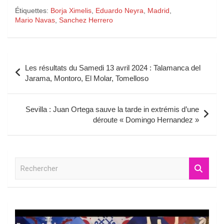
Étiquettes:
Borja Ximelis
,
Eduardo Neyra
,
Madrid
,
Mario Navas
,
Sanchez Herrero
Navigation
Les résultats du Samedi 13 avril 2024 : Talamanca del
de
Jarama, Montoro, El Molar, Tomelloso
l’article
Sevilla : Juan Ortega sauve la tarde in extrémis d’une
déroute « Domingo Hernandez »
R
e
c
h
e
r