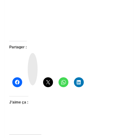
Partager :
T
h
r
e
a
d
s
J’aime ça :