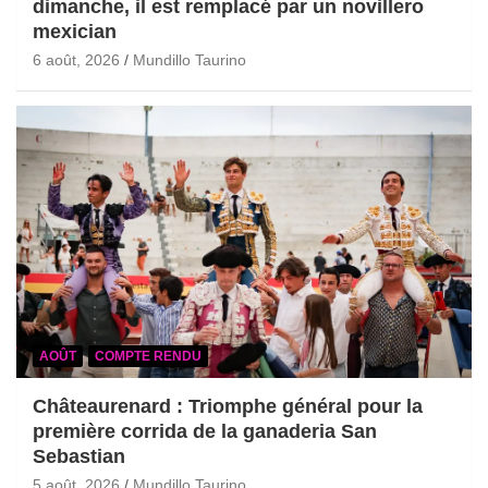
dimanche, il est remplacé par un novillero
mexician
6 août, 2026
Mundillo Taurino
AOÛT
COMPTE RENDU
Châteaurenard : Triomphe général pour la
première corrida de la ganaderia San
Sebastian
5 août, 2026
Mundillo Taurino