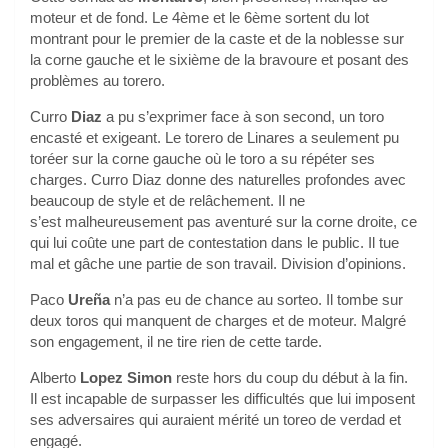
moteur et de fond. Le 4ème et le 6ème sortent du lot
montrant pour le premier de la caste et de la noblesse sur
la corne gauche et le sixième de la bravoure et posant des
problèmes au torero.
Curro
Diaz
a pu s’exprimer face à son second, un toro
encasté et exigeant. Le torero de Linares a seulement pu
toréer sur la corne gauche où le toro a su répéter ses
charges. Curro Diaz donne des naturelles profondes avec
beaucoup de style et de relâchement. Il ne
s’est malheureusement pas aventuré sur la corne droite, ce
qui lui coûte une part de contestation dans le public. Il tue
mal et gâche une partie de son travail. Division d’opinions.
Paco
Ureña
n’a pas eu de chance au sorteo. Il tombe sur
deux toros qui manquent de charges et de moteur. Malgré
son engagement, il ne tire rien de cette tarde.
Alberto
Lopez Simon
reste hors du coup du début à la fin.
Il est incapable de surpasser les difficultés que lui imposent
ses adversaires qui auraient mérité un toreo de verdad et
engagé.