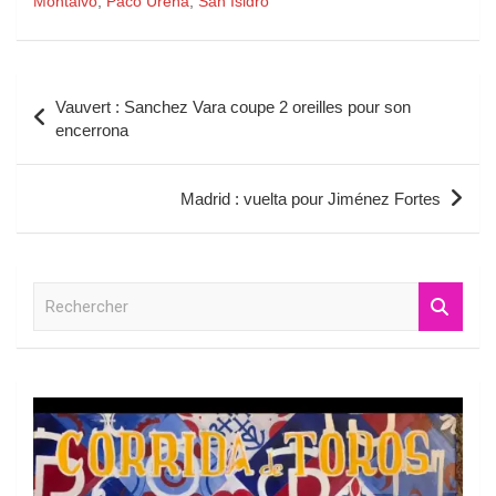
Montalvo
,
Paco Ureña
,
San Isidro
Navigation
Vauvert : Sanchez Vara coupe 2 oreilles pour son
de
encerrona
l’article
Madrid : vuelta pour Jiménez Fortes
R
e
c
h
e
r
c
h
e