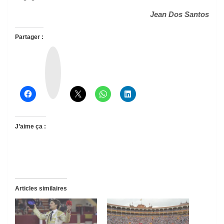
Jean Dos Santos
Partager :
T
h
r
e
a
d
s
J’aime ça :
Articles similaires