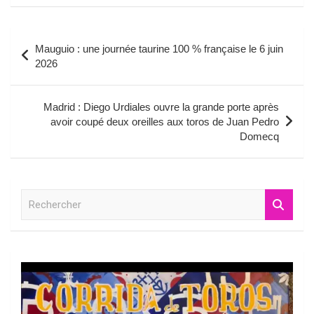
Navigation
Mauguio : une journée taurine 100 % française le 6 juin
de
2026
l’article
Madrid : Diego Urdiales ouvre la grande porte après
avoir coupé deux oreilles aux toros de Juan Pedro
Domecq
R
e
c
h
e
r
c
h