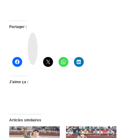
Partager :
T
h
r
e
a
d
s
J’aime ça :
Articles similaires