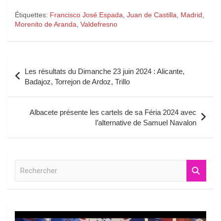
Étiquettes:
Francisco José Espada
,
Juan de Castilla
,
Madrid
,
Morenito de Aranda
,
Valdefresno
Navigation
Les résultats du Dimanche 23 juin 2024 : Alicante,
de
Badajoz, Torrejon de Ardoz, Trillo
l’article
Albacete présente les cartels de sa Féria 2024 avec
l’alternative de Samuel Navalon
R
e
c
h
e
r