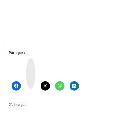
Partager :
T
h
r
e
a
d
s
J’aime ça :