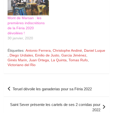
Mont de Marsan : les
premières indiscrétions
de la Féria 2020
dévoilées !
30 janvier, 2020
Étiquettes:
Antonio Ferrera
,
Christophe Andiné
,
Daniel Luque
,
Diego Urdiales
,
Emilio de Justo
,
Garcia Jiménez
,
Ginés Marin
,
Juan Ortega
,
La Quinta
,
Tomas Rufo
,
Victoriano del Rio
Navigation
Teruel dévoile les ganaderias pour sa Féria 2022
de
l’article
Saint Sever présente les cartels de ses 2 corridas pour
2022