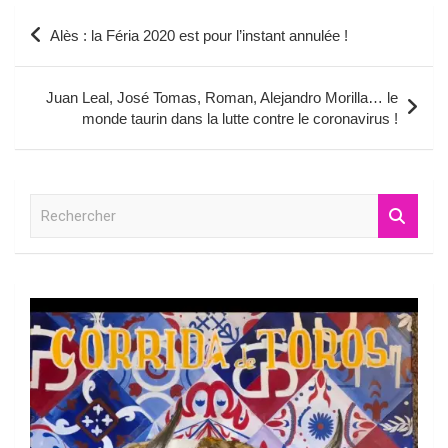
Navigation
Alès : la Féria 2020 est pour l’instant annulée !
de
l’article
Juan Leal, José Tomas, Roman, Alejandro Morilla… le
monde taurin dans la lutte contre le coronavirus !
R
e
c
h
e
r
c
h
e
r