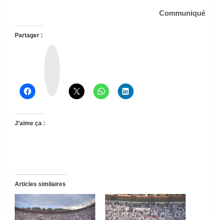
Communiqué
Partager :
T
h
r
e
a
d
s
J’aime ça :
Articles similaires