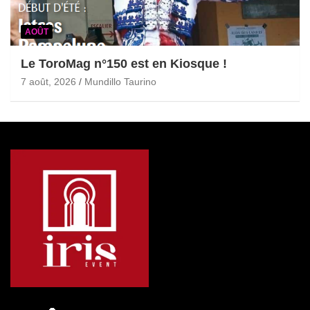
AOÛT
Le ToroMag n°150 est en Kiosque !
7 août, 2026
Mundillo Taurino