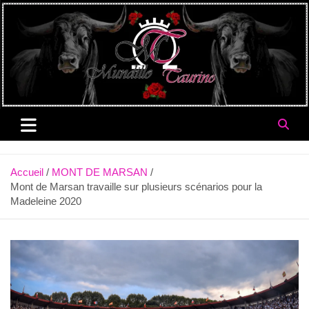
Aller
au
contenu
Accueil
MONT DE MARSAN
Mont de Marsan travaille sur plusieurs scénarios pour la
Madeleine 2020