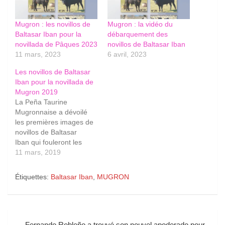
Mugron : les novillos de
Mugron : la vidéo du
Baltasar Iban pour la
débarquement des
novillada de Pâques 2023
novillos de Baltasar Iban
11 mars, 2023
6 avril, 2023
Les novillos de Baltasar
Iban pour la novillada de
Mugron 2019
La Peña Taurine
Mugronnaise a dévoilé
les premières images de
novillos de Baltasar
Iban qui fouleront les
arènes de la Condrette le
11 mars, 2019
Lundi 22 avril prochain.
Pour rappel, les novillos
Étiquettes:
Baltasar Iban
,
MUGRON
de Baltasar Iban seront
combattus par
Yon Lamothe, qui fera sa
présentation en novillada
Navigation
piquée, Dorian Canton et
Fernando Robleño a trouvé son nouvel apoderado pour