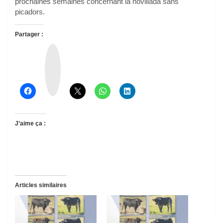
prochaines semaines concernant la novillada sans
picadors.
Partager :
T
h
r
e
a
d
s
J’aime ça :
Articles similaires