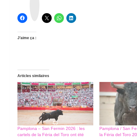
r
e
a
d
s
J’aime ça :
Articles similaires
Pamplona – San Fermin 2026 : les
Pamplona / San Fer
cartels de la Féria del Toro ont été
la Féria del Toro 2