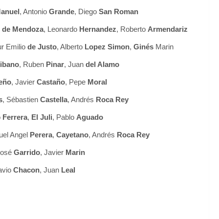
anuel
, Antonio
Grande
, Diego
San Roman
 de Mendoza
, Leonardo
Hernandez
, Roberto
Armendariz
r Emilio
de Justo
, Alberto
Lopez Simon
,
Ginés
Marin
ibano
, Ruben
Pinar
, Juan
del Alamo
eño
, Javier
Castaño
, Pepe
Moral
s
, Sébastien
Castella
, Andrés
Roca Rey
o
Ferrera
,
El Juli
, Pablo
Aguado
uel Angel
Perera
,
Cayetano
, Andrés
Roca Rey
José
Garrido
, Javier
Marin
avio
Chacon
, Juan
Leal