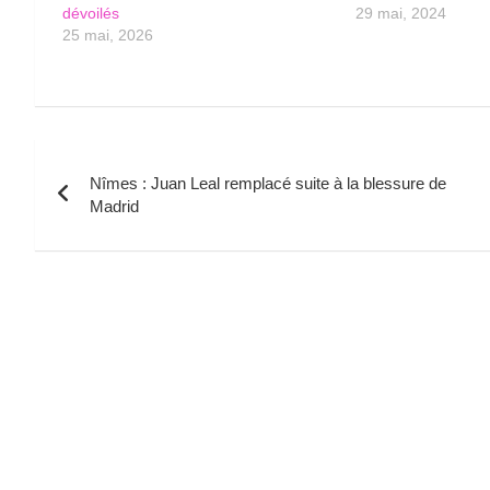
dévoilés
29 mai, 2024
25 mai, 2026
Navigation
Nîmes : Juan Leal remplacé suite à la blessure de
de
Madrid
l’article