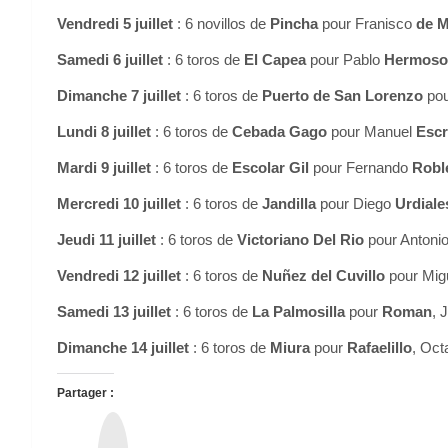
Vendredi 5 juillet
: 6 novillos de
Pincha
pour Franisco
de M
Samedi 6 juillet
: 6 toros de
El Capea
pour Pablo
Hermoso
Dimanche 7 juillet
: 6 toros de
Puerto de San Lorenzo
pou
Lundi 8 juillet
: 6 toros de
Cebada Gago
pour Manuel
Escr
Mardi 9 juillet
: 6 toros de
Escolar Gil
pour Fernando
Robl
Mercredi 10 juillet
: 6 toros de
Jandilla
pour Diego
Urdiale
Jeudi 11 juillet
: 6 toros de
Victoriano Del Rio
pour Antoni
Vendredi 12 juillet
: 6 toros de
Nuñez del Cuvillo
pour Mig
Samedi 13 juillet
: 6 toros de
La Palmosilla
pour
Roman
, 
Dimanche 14 juillet
: 6 toros de
Miura
pour
Rafaelillo
, Oct
Partager :
T
h