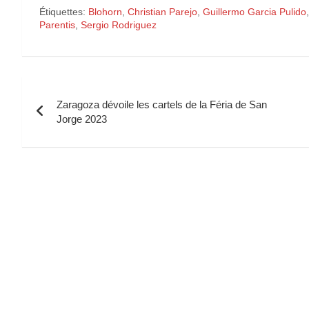
Étiquettes:
Blohorn
,
Christian Parejo
,
Guillermo Garcia Pulido
Parentis
,
Sergio Rodriguez
Navigation
Zaragoza dévoile les cartels de la Féria de San
de
Jorge 2023
l’article