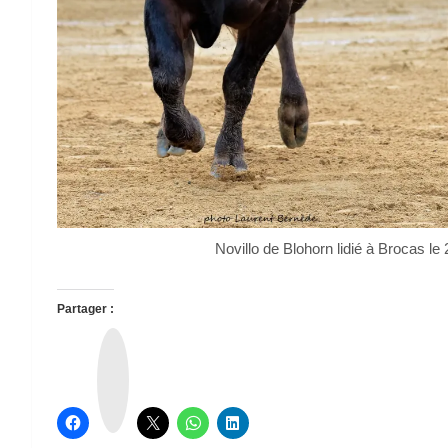
Novillo de Blohorn lidié à Brocas 
Partager :
T
h
r
e
a
d
s