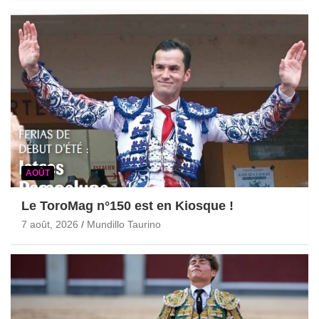
AOÛT
Le ToroMag n°150 est en Kiosque !
7 août, 2026
Mundillo Taurino