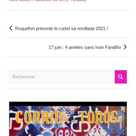
Navigation
Roquefort présente le cartel sa novillada 2021 !
de
l’article
17 juin : 4 années sans Ivan Fandiño
R
e
c
h
e
r
c
h
e
r