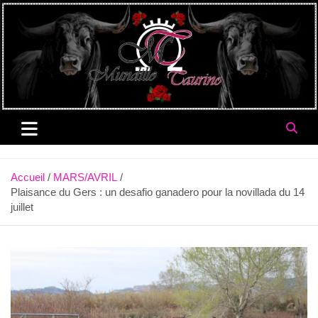
Aller
au
contenu
Accueil
MARS/AVRIL
Plaisance du Gers : un desafio ganadero pour la novillada du 14
juillet