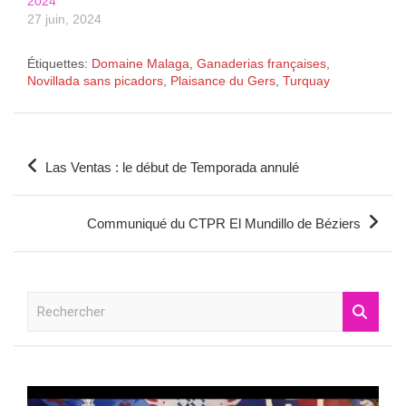
2024
27 juin, 2024
Étiquettes:
Domaine Malaga
,
Ganaderias françaises
,
Novillada sans picadors
,
Plaisance du Gers
,
Turquay
Navigation
Las Ventas : le début de Temporada annulé
de
l’article
Communiqué du CTPR El Mundillo de Béziers
R
e
c
h
e
r