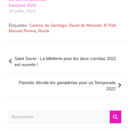
française 2024
29 juillet, 2024
Étiquettes:
Camino de Santiago
,
David de Miranda
,
El Rafi
,
Manuel Perera
,
Riscle
Navigation
Saint Sever : La billetterie pour les deux corridas 2022
de
est ouverte !
l’article
Parentis dévoile les ganaderias pour sa Temporada
2022
R
e
c