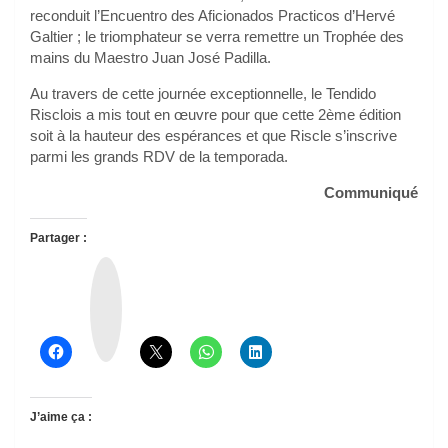
reconduit l’Encuentro des Aficionados Practicos d’Hervé
Galtier ; le triomphateur se verra remettre un Trophée des
mains du Maestro Juan José Padilla.
Au travers de cette journée exceptionnelle, le Tendido
Risclois a mis tout en œuvre pour que cette 2ème édition
soit à la hauteur des espérances et que Riscle s’inscrive
parmi les grands RDV de la temporada.
Communiqué
Partager :
T
h
r
e
a
d
s
J’aime ça :