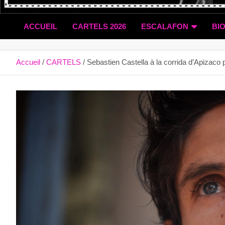
ACCUEIL
CARTELS 2026
ESCALAFON
BI
Accueil
CARTELS
Sebastien Castella à la corrida d’Apizaco 