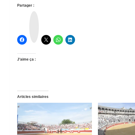
Partager :
T
h
r
e
a
d
s
J’aime ça :
Articles similaires