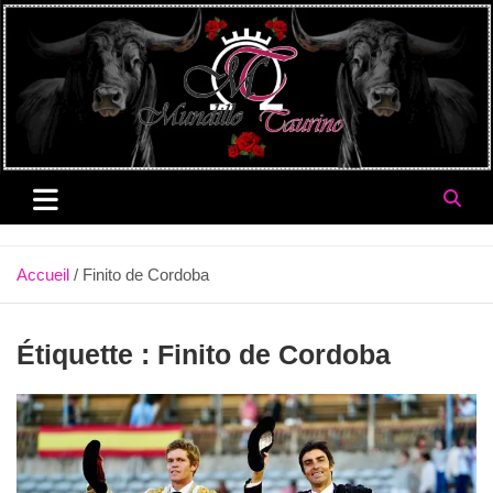
Aller
au
contenu
Accueil
Finito de Cordoba
Étiquette :
Finito de Cordoba