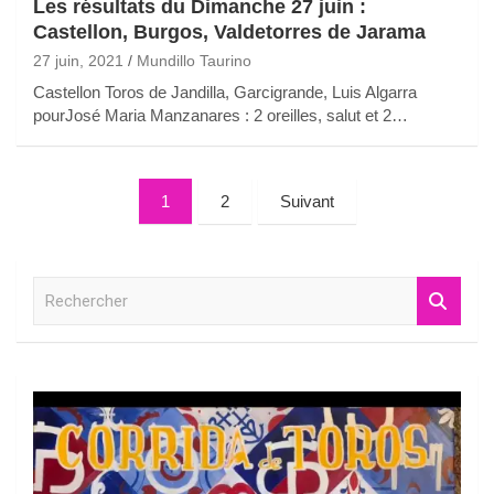
Les résultats du Dimanche 27 juin :
Castellon, Burgos, Valdetorres de Jarama
27 juin, 2021
Mundillo Taurino
Castellon Toros de Jandilla, Garcigrande, Luis Algarra
pourJosé Maria Manzanares : 2 oreilles, salut et 2…
Pagination
1
2
Suivant
des
publications
R
e
c
h
e
r
c
h
e