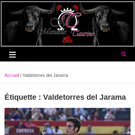
Aller
au
contenu
Accueil
Valdetorres del Jarama
Étiquette :
Valdetorres del Jarama