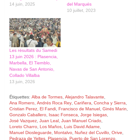
14 juin, 2025
del Marqués
10 juillet, 2023
Les résultats du Samedi
13 juin 2026 : Plasencia,
Marbella, El Tiemblo,
Navas de San Antonio,
Collado Villalba
13 juin, 2026
Étiquettes:
Alba de Tormes
,
Alejandro Talavante
,
Ana Romero
,
Andrés Roca Rey
,
Cariñera
,
Concha y Sierra
,
Cristian Perez
,
El Fandi
,
Francisco de Manuel
,
Ginés Marin
,
Gonzalo Caballero
,
Isaac Fonseca
,
Jorge Isiegas
,
José Vazquez
,
Juan Leal
,
Juan Manuel Criado
,
Loreto Charro
,
Los Maños
,
Luis David Adame
,
Manuel Diosleguarde
,
Montalvo
,
Nuñez del Cuvillo
,
Orive
,
Pedraza de Yeltes
,
Plasencia
,
Puerto de San Lorenzo
,