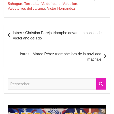
Sahagun
,
Torrealba
,
Valdefresno
,
Valdellan
,
Valdetorres del Jarama
,
Victor Hernandez
Navigation
Istres : Christian Parejo triomphe devant un bon lot de
de
Victoriano del Rio
l’article
Istres : Marco Pérez triomphe lors de la novillada
matinale
R
e
c
h
e
r
c