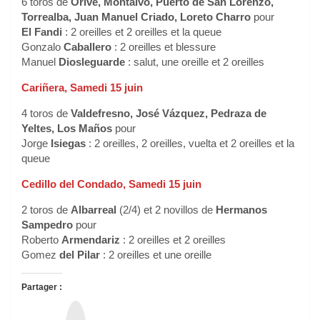
6 toros de
Orive, Montalvo, Puerto de San Lorenzo,
Torrealba, Juan Manuel Criado, Loreto Charro
pour
El Fandi
: 2 oreilles et 2 oreilles et la queue
Gonzalo
Caballero
: 2 oreilles et blessure
Manuel
Diosleguarde
: salut, une oreille et 2 oreilles
Cariñera, Samedi 15 juin
4 toros de
Valdefresno, José Vázquez, Pedraza de
Yeltes, Los Maños
pour
Jorge
Isiegas
: 2 oreilles, 2 oreilles, vuelta et 2 oreilles et la
queue
Cedillo del Condado, Samedi 15 juin
2 toros de
Albarreal
(2/4) et 2 novillos de
Hermanos
Sampedro
pour
Roberto
Armendariz
: 2 oreilles et 2 oreilles
Gomez
del Pilar
: 2 oreilles et une oreille
Partager :
T
h