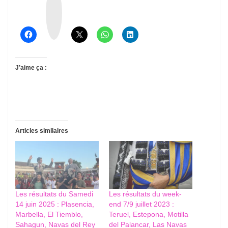
r
e
a
d
s
J’aime ça :
Articles similaires
Les résultats du Samedi
Les résultats du week-
14 juin 2025 : Plasencia,
end 7/9 juillet 2023 :
Marbella, El Tiemblo,
Teruel, Estepona, Motilla
Sahagun, Navas del Rey
del Palancar, Las Navas