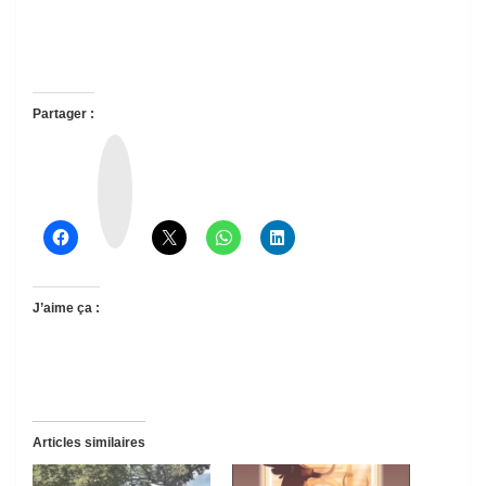
Partager :
T
h
r
e
a
d
s
J’aime ça :
Articles similaires