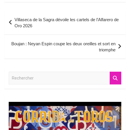
Navigation
Villaseca de la Sagra dévoile les cartels de l’Alfarero de
de
Oro 2026
l’article
Boujan : Neyan Espin coupe les deux oreilles et sort en
triomphe
R
e
c
h
e
r
c
h
e
r