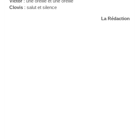
Victor
: une oreille et une oreille
Clovis
: salut et silence
La Rédaction