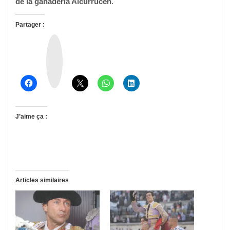
de la ganaderia Alcurrucen
.
Partager :
T
h
r
e
a
d
s
J’aime ça :
Articles similaires