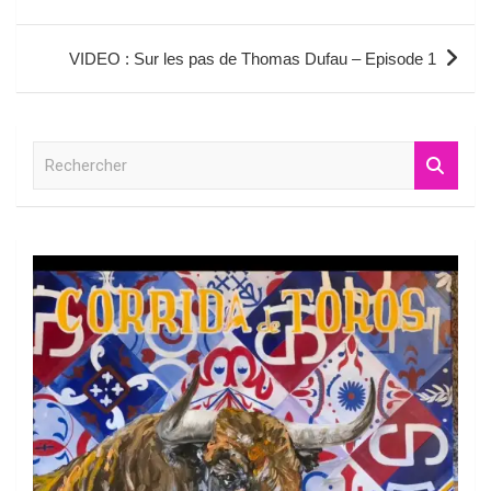
de
l’article
VIDEO : Sur les pas de Thomas Dufau – Episode 1
R
e
c
h
e
r
c
h
e
r