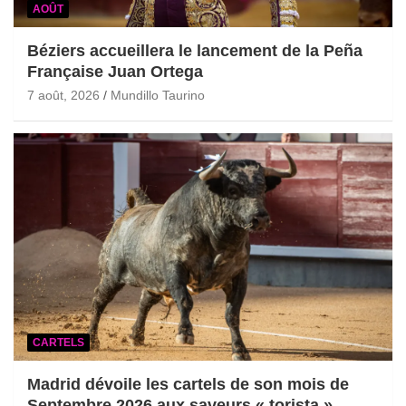
AOÛT
Béziers accueillera le lancement de la Peña
Française Juan Ortega
7 août, 2026
Mundillo Taurino
CARTELS
Madrid dévoile les cartels de son mois de
Septembre 2026 aux saveurs « torista »