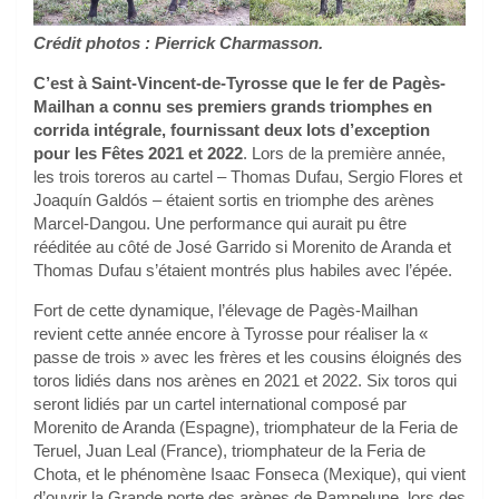
Crédit photos : Pierrick Charmasson.
C’est à Saint-Vincent-de-Tyrosse que le fer de Pagès-
Mailhan a connu ses premiers grands triomphes en
corrida intégrale, fournissant deux lots d’exception
pour les Fêtes 2021 et 2022
. Lors de la première année,
les trois toreros au cartel – Thomas Dufau, Sergio Flores et
Joaquín Galdós – étaient sortis en triomphe des arènes
Marcel-Dangou. Une performance qui aurait pu être
rééditée au côté de José Garrido si Morenito de Aranda et
Thomas Dufau s’étaient montrés plus habiles avec l’épée.
Fort de cette dynamique, l’élevage de Pagès-Mailhan
revient cette année encore à Tyrosse pour réaliser la «
passe de trois » avec les frères et les cousins éloignés des
toros lidiés dans nos arènes en 2021 et 2022. Six toros qui
seront lidiés par un cartel international composé par
Morenito de Aranda (Espagne), triomphateur de la Feria de
Teruel, Juan Leal (France), triomphateur de la Feria de
Chota, et le phénomène Isaac Fonseca (Mexique), qui vient
d’ouvrir la Grande porte des arènes de Pampelune, lors des