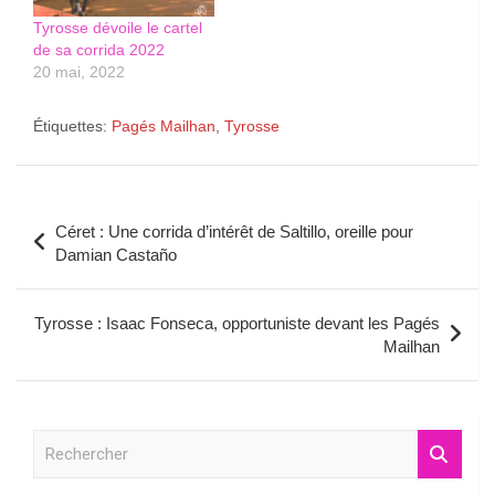
Tyrosse dévoile le cartel
de sa corrida 2022
20 mai, 2022
Étiquettes:
Pagés Mailhan
,
Tyrosse
Navigation
Céret : Une corrida d’intérêt de Saltillo, oreille pour
de
Damian Castaño
l’article
Tyrosse : Isaac Fonseca, opportuniste devant les Pagés
Mailhan
R
e
c