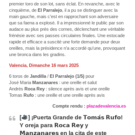
premier toro de son lot, sans éclat. En revanche, avec le
cinquième, de
El Parralejo
, il a pu se distinguer avec la
main gauche, mais c’est en rapprochant son adversaire
que sa faena a explosé. Il a impressionné le public par son
audace au plus près des cornes, déclenchant une véritable
frénésie avec ses passes circulaires finales. Une estocade
rapide et efficace a suscité une forte demande pour deux
oreilles, mais la présidence n’a accordé qu’une, provoquant
une bronca dans les gradins.
Valencia, Dimanche 16 mars 2025
6 toros de
Jandilla
/
El Parralejo (1/5)
pour
José Maria
Manzanares
: une oreille et salut
Andrés
Roca Rey
: silence après avis et une oreille
Tomas
Rufo
: une oreille et une oreille après avis
Compte rendu :
plazadevalencia.es
[
] ¡Puerta Grande de 𝗧𝗼𝗺𝗮́𝘀 𝗥𝘂𝗳𝗼!
Y oreja para 𝗥𝗼𝗰𝗮 𝗥𝗲𝘆 y
𝗠𝗮𝗻𝘇𝗮𝗻𝗮𝗿𝗲𝘀 en la cita de este