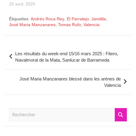
20 avril, 2025
Étiquettes:
Andrés Roca Rey
,
El Parralejo
,
Jandilla
,
José Maria Manzanares
,
Tomas Rufo
,
Valencia
Navigation
Les résultats du week-end 15/16 mars 2025 : Fitero,
de
Navalmoral de la Mata, Sanlucar de Barrameda
l’article
José Maria Manzanares blessé dans les arènes de
Valencia
R
e
c
h