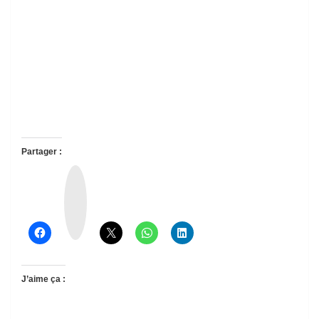
Partager :
T
h
r
e
a
d
s
J’aime ça :