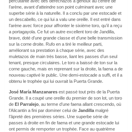
percutante avec des derechazos à genoux au centre de
l’arène, avant d’atteindre son point culminant avec une
superbe série à la naturelle. Il a conclu par une estocade et
un descabello, ce qui lui a valu une oreille. Il est entré dans
l’arène avec force pour affronter le sixième toro, qu’il a reçu
a portagayola. Ce fut un autre excellent toro de Jandilla,
brave, doté d’une grande classe et d’une belle transmission
sur la corne droite. Rufo en a tiré le meilleur parti,
améliorant sa prestation à chaque série, avec des
muletazos de main très basse, liant les passes d’un seul
tenant, presque circulaires. Le toro a baissé de ton sur la
corne gauche, mais en reprenant sur la droite, la faena a de
nouveau captivé le public. Une demi-estocade a suffi, et il a
obtenu le trophée qui lui ouvrait la Puerta Grande.
José María Manzanares
est passé tout près de la Puerta
Grande. Il a coupé une oreille du premier de son lot, un toro
de
El Parralejo
, au terme d’une faena allant crescendo, où
l’Alicantin a fini par dominer celui de
Jandilla
malgré
l’âpreté des premières séries. Une superbe série de
passes à droite en fin de faena et une grande estocade lui
ont permis de remporter un trophée. Face au quatrième