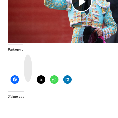
Partager :
T
h
r
e
a
d
s
J’aime ça :