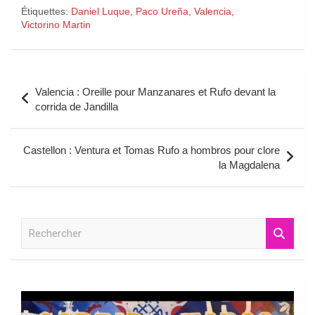
Étiquettes:
Daniel Luque
,
Paco Ureña
,
Valencia
,
Victorino Martin
Navigation
Valencia : Oreille pour Manzanares et Rufo devant la
de
corrida de Jandilla
l’article
Castellon : Ventura et Tomas Rufo a hombros pour clore
la Magdalena
R
e
c
h
e
r
c