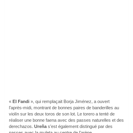
«
El Fandi
», qui remplaçait Borja Jiménez, a ouvert
l’après-midi, montrant de bonnes paires de banderilles au
violín sur les deux toros de son lot. Le torero a tenté de
réaliser une bonne faena avec des passes naturelles et des
derechazos.
Ureña
s’est également distingué par des
passes avec la muleta au centre de l’arène.