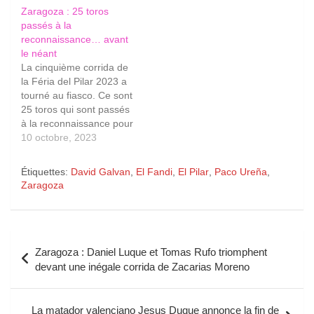
Zaragoza : 25 toros
passés à la
reconnaissance… avant
le néant
La cinquième corrida de
la Féria del Pilar 2023 a
tourné au fiasco. Ce sont
25 toros qui sont passés
à la reconnaissance pour
composer un lot de six
10 octobre, 2023
toros pour la corrida de
l'après-midi. Exit les
Étiquettes:
David Galvan
,
El Fandi
,
El Pilar
,
Paco Ureña
,
Garcia Jiménez prévus,
Zaragoza
place à 4 toros de José
Vazquez complétés par
un…
Navigation
Zaragoza : Daniel Luque et Tomas Rufo triomphent
de
devant une inégale corrida de Zacarias Moreno
l’article
La matador valenciano Jesus Duque annonce la fin de