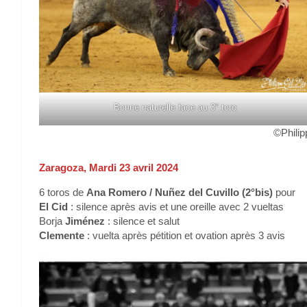
Bonne naturelle face au 3° toro
©Philip
Zaragoza, Mardi 23 avril 2024
6 toros de
Ana Romero / Nuñez del Cuvillo (2°bis)
pour
El Cid
: silence après avis et une oreille avec 2 vueltas
Borja
Jiménez
: silence et salut
Clemente
: vuelta après pétition et ovation après 3 avis