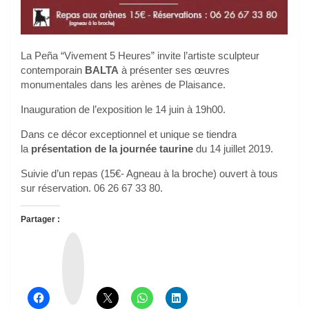
La Peña “Vivement 5 Heures” invite l’artiste sculpteur
contemporain
BALTA
à présenter ses œuvres
monumentales dans les arènes de Plaisance.
Inauguration de l’exposition le 14 juin à 19h00.
Dans ce décor exceptionnel et unique se tiendra
la
présentation de la journée taurine
du 14 juillet 2019.
Suivie d’un repas (15€- Agneau à la broche) ouvert à tous
sur réservation. 06 26 67 33 80.
Partager :
T
h
r
e
a
d
s