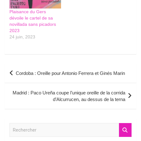
Plaisance du Gers
dévoile le cartel de sa
novillada sans picadors
2023
24 juin, 2023
Navigation
Cordoba : Oreille pour Antonio Ferrera et Ginés Marin
de
l’article
Madrid : Paco Ureña coupe l’unique oreille de la corrida
d’Alcurrucen, au dessus de la terna
R
e
c