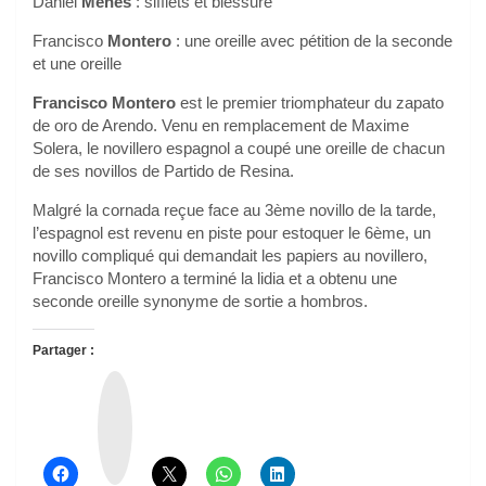
Daniel
Menes
: sifflets et blessure
Francisco
Montero
: une oreille avec pétition de la seconde
et une oreille
Francisco Montero
est le premier triomphateur du zapato
de oro de Arendo. Venu en remplacement de Maxime
Solera, le novillero espagnol a coupé une oreille de chacun
de ses novillos de Partido de Resina.
Malgré la cornada reçue face au 3ème novillo de la tarde,
l’espagnol est revenu en piste pour estoquer le 6ème, un
novillo compliqué qui demandait les papiers au novillero,
Francisco Montero a terminé la lidia et a obtenu une
seconde oreille synonyme de sortie a hombros.
Partager :
T
h
r
e
a
d
s