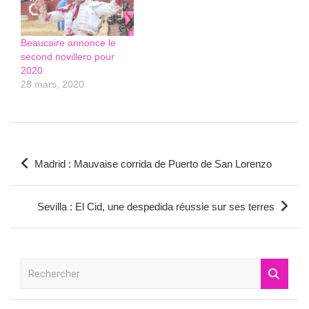
Beaucaire annonce le
second novillero pour
2020
28 mars, 2020
Navigation
Madrid : Mauvaise corrida de Puerto de San Lorenzo
de
l’article
Sevilla : El Cid, une despedida réussie sur ses terres
R
e
c