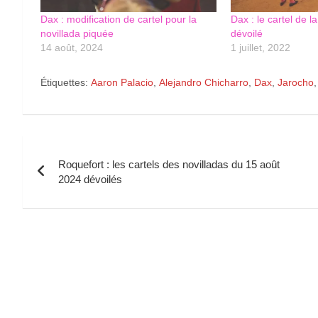
Dax : modification de cartel pour la
Dax : le cartel de l
novillada piquée
dévoilé
14 août, 2024
1 juillet, 2022
Étiquettes:
Aaron Palacio
,
Alejandro Chicharro
,
Dax
,
Jarocho
Navigation
Roquefort : les cartels des novilladas du 15 août
de
2024 dévoilés
l’article