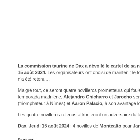
La commission taurine de Dax a dévoilé le cartel de sa 
15 août 2024.
Les organisateurs ont choisi de maintenir le f
n’a été retenu…
Malgré tout, ce seront quatre novilleros prometteurs qui fou
temporada madrilène,
Alejandro Chicharro
et
Jarocho
ser
(triomphateur à Nîmes) et
Aaron Palacio
, à son avantage lo
Les quatre novilleros retenus affronteront un adversaire du 
Dax, Jeudi 15 août 2024
: 4 novillos de
Montealto
pour
Ja
Partager :