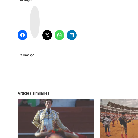
T
h
r
e
a
d
s
J’aime ça :
Articles similaires