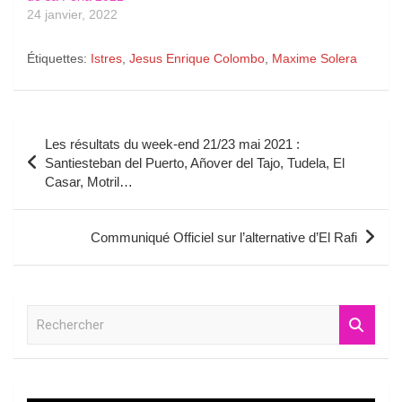
24 janvier, 2022
Étiquettes:
Istres
,
Jesus Enrique Colombo
,
Maxime Solera
Navigation
Les résultats du week-end 21/23 mai 2021 :
de
Santiesteban del Puerto, Añover del Tajo, Tudela, El
Casar, Motril…
l’article
Communiqué Officiel sur l’alternative d’El Rafi
R
e
c
h
e