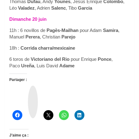
Thomas
Dufau
, Andy
Younes
, Jesús Enrique
Colombo
,
Léo
Valadez
, Adrien
Salenc
, Tibo
Garcia
Dimanche 20 juin
11h : 6 novillos de
Pagès-Mailhan
pour Adam
Samira
,
Manuel
Perera
, Christian
Parejo
18h :
Corrida charra/mexicaine
6 toros de
Victoriano del Rio
pour Enrique
Ponce
,
Paco
Ureña
, Luis David
Adame
Partager :
T
h
r
e
a
d
s
J’aime ça :