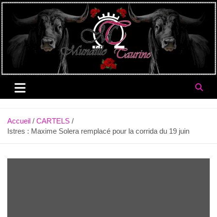
Aller
au
contenu
Accueil
CARTELS
Istres : Maxime Solera remplacé pour la corrida du 19 juin