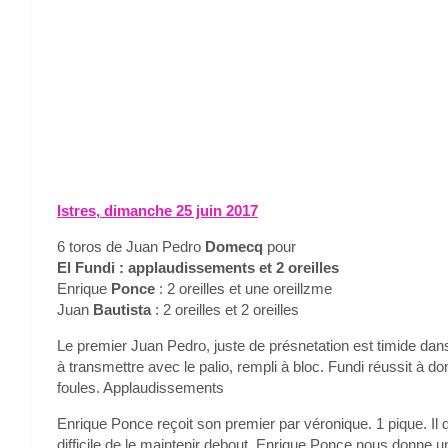
Istres, dimanche 25 juin 2017
6 toros de Juan Pedro
Domecq
pour
El Fundi : applaudissements et 2 oreilles
Enrique
Ponce
: 2 oreilles et une oreillzme
Juan
Bautista
: 2 oreilles et 2 oreilles
Le premier Juan Pedro, juste de présnetation est timide dans 
à transmettre avec le palio, rempli à bloc. Fundi réussit à 
foules. Applaudissements
Enrique Ponce reçoit son premier par véronique. 1 pique. Il déb
difficile de le maintenir debout. Enrique Ponce nous donne une