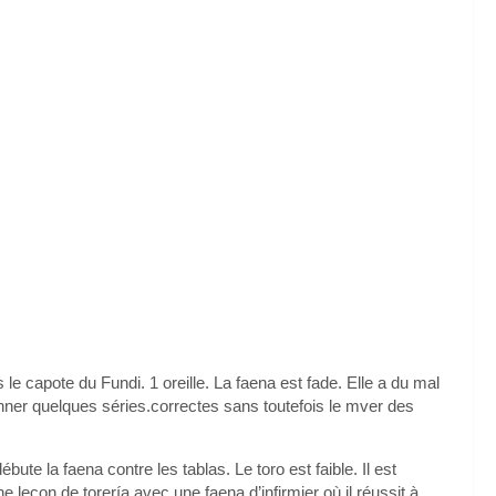
le capote du Fundi. 1 oreille. La faena est fade. Elle a du mal
donner quelques séries.correctes sans toutefois le mver des
ute la faena contre les tablas. Le toro est faible. Il est
 leçon de torería avec une faena d’infirmier où il réussit à