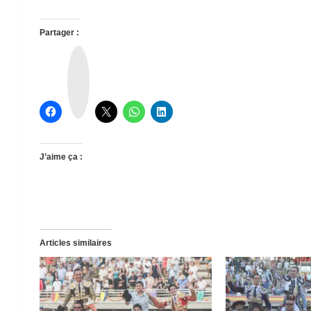
Partager :
T
h
r
e
a
d
s
J’aime ça :
Articles similaires