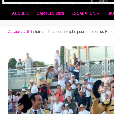
ACCUEIL
CARTELS 2026
ESCALAFON
BI
Accueil
JUIN
Istres : Tous en triomphe pour le retour du Fundi