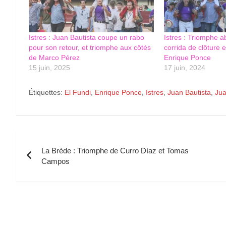
Istres : Juan Bautista coupe un rabo
Istres : Triomphe a
pour son retour, et triomphe aux côtés
corrida de clôture 
de Marco Pérez
Enrique Ponce
15 juin, 2025
17 juin, 2024
Étiquettes:
El Fundi
,
Enrique Ponce
,
Istres
,
Juan Bautista
,
Ju
Navigation
La Brède : Triomphe de Curro Díaz et Tomas
de
Campos
l’article