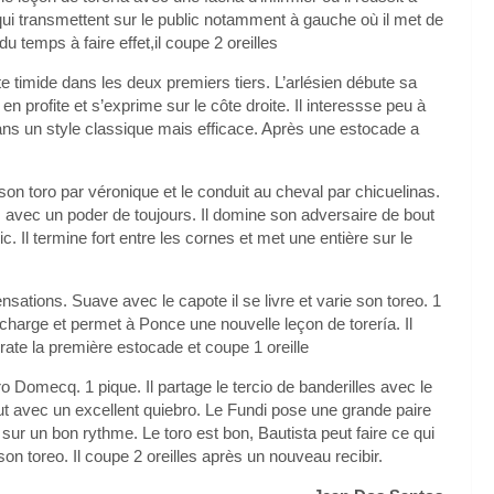
 qui transmettent sur le public notamment à gauche où il met de
temps à faire effet,il coupe 2 oreilles
e timide dans les deux premiers tiers. L’arlésien débute sa
en profite et s’exprime sur le côte droite. Il interessse peu à
e dans un style classique mais efficace. Après une estocade a
son toro par véronique et le conduit au cheval par chicuelinas.
 avec un poder de toujours. Il domine son adversaire de bout
. Il termine fort entre les cornes et met une entière sur le
ations. Suave avec le capote il se livre et varie son toreo. 1
 charge et permet à Ponce une nouvelle leçon de torería. Il
l rate la première estocade et coupe 1 oreille
 Domecq. 1 pique. Il partage le tercio de banderilles avec le
t avec un excellent quiebro. Le Fundi pose une grande paire
sur un bon rythme. Le toro est bon, Bautista peut faire ce qui
t son toreo. Il coupe 2 oreilles après un nouveau recibir.