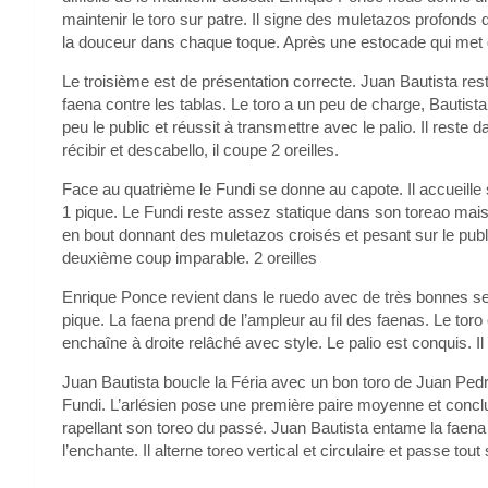
maintenir le toro sur patre. Il signe des muletazos profonds
la douceur dans chaque toque. Après une estocade qui met du 
Le troisième est de présentation correcte. Juan Bautista rest
faena contre les tablas. Le toro a un peu de charge, Bautista 
peu le public et réussit à transmettre avec le palio. Il rest
récibir et descabello, il coupe 2 oreilles.
Face au quatrième le Fundi se donne au capote. Il accueille 
1 pique. Le Fundi reste assez statique dans son toreao mais
en bout donnant des muletazos croisés et pesant sur le public
deuxième coup imparable. 2 oreilles
Enrique Ponce revient dans le ruedo avec de très bonnes sens
pique. La faena prend de l’ampleur au fil des faenas. Le toro
enchaîne à droite relâché avec style. Le palio est conquis. I
Juan Bautista boucle la Féria avec un bon toro de Juan Pedro
Fundi. L’arlésien pose une première paire moyenne et conclu
rapellant son toreo du passé. Juan Bautista entame la faena 
l’enchante. Il alterne toreo vertical et circulaire et passe tou