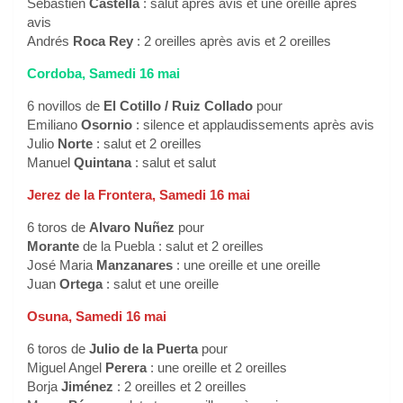
Sébastien
Castella
: salut après avis et une oreille après
avis
Andrés
Roca Rey
: 2 oreilles après avis et 2 oreilles
Cordoba, Samedi 16 mai
6 novillos de
El Cotillo / Ruiz Collado
pour
Emiliano
Osornio
: silence et applaudissements après avis
Julio
Norte
: salut et 2 oreilles
Manuel
Quintana
: salut et salut
Jerez de la Frontera, Samedi 16 mai
6 toros de
Alvaro Nuñez
pour
Morante
de la Puebla : salut et 2 oreilles
José Maria
Manzanares
: une oreille et une oreille
Juan
Ortega
: salut et une oreille
Osuna, Samedi 16 mai
6 toros de
Julio de la Puerta
pour
Miguel Angel
Perera
: une oreille et 2 oreilles
Borja
Jiménez
: 2 oreilles et 2 oreilles