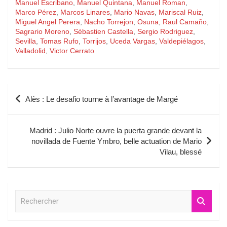
Manuel Escribano
,
Manuel Quintana
,
Manuel Roman
,
Marco Pérez
,
Marcos Linares
,
Mario Navas
,
Mariscal Ruiz
,
Miguel Angel Perera
,
Nacho Torrejon
,
Osuna
,
Raul Camaño
,
Sagrario Moreno
,
Sébastien Castella
,
Sergio Rodriguez
,
Sevilla
,
Tomas Rufo
,
Torrijos
,
Uceda Vargas
,
Valdepiélagos
,
Valladolid
,
Victor Cerrato
Navigation
Alès : Le desafio tourne à l’avantage de Margé
de
l’article
Madrid : Julio Norte ouvre la puerta grande devant la
novillada de Fuente Ymbro, belle actuation de Mario
Vilau, blessé
R
e
c