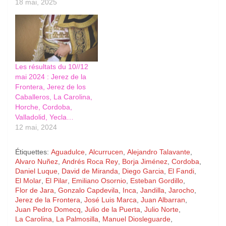
18 mai, 2025
Les résultats du 10//12
mai 2024 : Jerez de la
Frontera, Jerez de los
Caballeros, La Carolina,
Horche, Cordoba,
Valladolid, Yecla…
12 mai, 2024
Étiquettes:
Aguadulce
,
Alcurrucen
,
Alejandro Talavante
,
Alvaro Nuñez
,
Andrés Roca Rey
,
Borja Jiménez
,
Cordoba
,
Daniel Luque
,
David de Miranda
,
Diego Garcia
,
El Fandi
,
El Molar
,
El Pilar
,
Emiliano Osornio
,
Esteban Gordillo
,
Flor de Jara
,
Gonzalo Capdevila
,
Inca
,
Jandilla
,
Jarocho
,
Jerez de la Frontera
,
José Luis Marca
,
Juan Albarran
,
Juan Pedro Domecq
,
Julio de la Puerta
,
Julio Norte
,
La Carolina
,
La Palmosilla
,
Manuel Diosleguarde
,