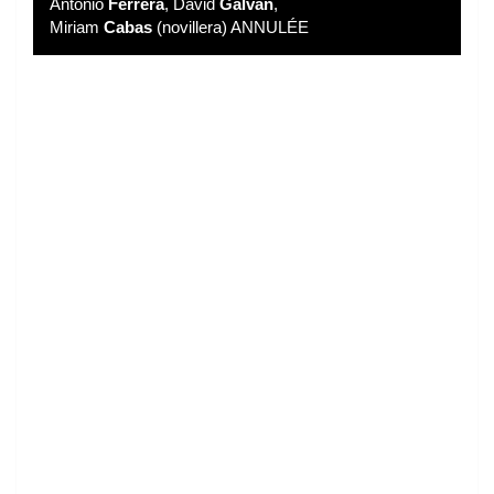
Antonio
Ferrera
, David
Galvan
,
Miriam
Cabas
(novillera) ANNULÉE