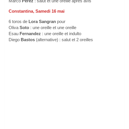
Marco
Pérez
: salut et une oreille après avis
Constantina, Samedi 16 mai
6 toros de
Lora Sangran
pour
Oliva
Soto
: une oreille et une oreille
Esau
Fernandez
: une oreille et indulto
Diego
Bastos
(alternative) : salut et 2 oreilles