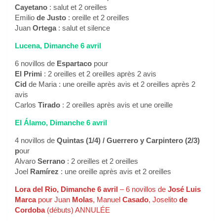
Cayetano
: salut et 2 oreilles
Emilio
de Justo
: oreille et 2 oreilles
Juan
Ortega
: salut et silence
Lucena, Dimanche 6 avril
6 novillos de
Espartaco
pour
El Primi
: 2 oreilles et 2 oreilles après 2 avis
Cid
de Maria : une oreille après avis et 2 oreilles après 2
avis
Carlos
Tirado
: 2 oreilles après avis et une oreille
El Álamo, Dimanche 6 avril
4 novillos de
Quintas (1/4) / Guerrero y Carpintero (2/3)
p
our
Alvaro
Serrano
: 2 oreilles et 2 oreilles
Joel
Ramírez
: une oreille après avis et 2 oreilles
Lora del Rio, Dimanche 6 avril
– 6 novillos de
José Luis
Marca
pour Juan
Molas
, Manuel
Casado
, Joselito
de
Cordoba
(débuts) ANNULÉE