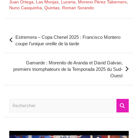
Juan Ortega
,
Las Monjas
,
Lucena
,
Moreno Pérez Tabernero
,
Nuno Casquinha
,
Quintas
,
Roman Sorando
Navigation
Estremera – Copa Chenel 2025 : Francisco Montero
de
coupe l’unique oreille de la tarde
l’article
Gamarde : Morenito de Aranda et David Galvan,
premiers triomphateurs de la Temporada 2025 du Sud-
Ouest
R
e
c
h
e
r