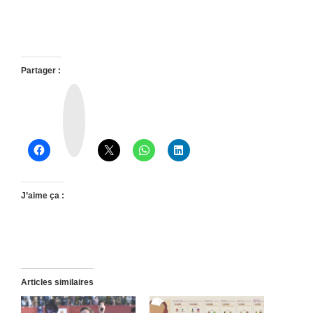
Partager :
T
h
r
e
a
d
s
J’aime ça :
Articles similaires