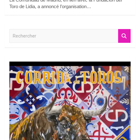
Toro de Lidia, a annoncé l’organisation…
R
e
c
h
e
r
c
h
e
r