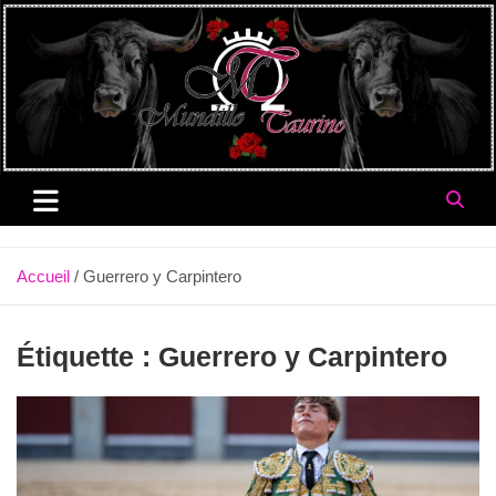
Aller
au
contenu
Accueil
Guerrero y Carpintero
Étiquette :
Guerrero y Carpintero