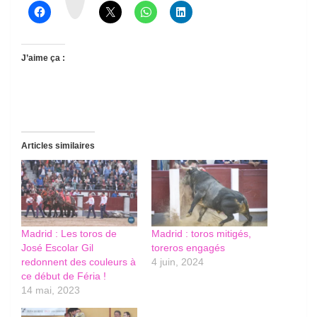
d
s
J’aime ça :
Articles similaires
Madrid : Les toros de
Madrid : toros mitigés,
José Escolar Gil
toreros engagés
redonnent des couleurs à
4 juin, 2024
ce début de Féria !
14 mai, 2023