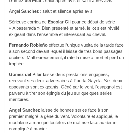
Gomez
del Pilar
: salut après avis et salut après avis
Angel
Sanchez
: salut et silence après avis
Sérieuse corrida de
Escolar Gil
pour ce début de série
« Albaserrada ». Bien présenté et armé, le lot s’est révélé
exigeant dans l’ensemble et intéressant au cheval.
Fernando Robleño
effectue l’unique vuelta de la tarde face
à son second devant lequel il laisse de très bons passages
droitiers. Malheureusement, il rate la mise à mort et perd un
trophée.
Gomez del Pilar
laisse deux prestations engagées,
recevant ses deux adversaires à Puerta Gayola. Ses deux
opposants sont exigeants. Gêné par le vent, l’esapgnol est
parvenu à tirer son épingle du jeu sur quelques séries
méritoires.
Angel Sanchez
laisse de bonnes séries face à son
premier malgré la gêne du vent. Volontaire et appliqué, le
madrilène a manqué toutefois de maîtrise face au 6ème,
compliqué à manier.