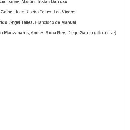
cia
, Ismael
Martin
, Tristan
Barroso
o
Galan
, Joao Ribeiro
Telles
, Léa
Vicens
rido
, Angel
Tellez
, Francisco
de Manuel
ia
Manzanares
, Andrés
Roca Rey
, Diego
Garcia
(alternative)