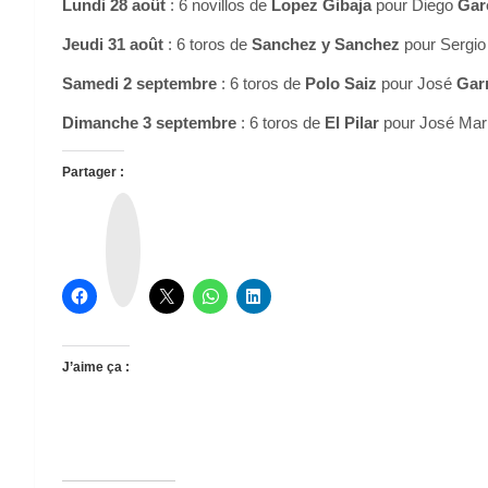
Lundi 28 août
: 6 novillos de
Lopez Gibaja
pour Diego
Gar
Jeudi 31 août
: 6 toros de
Sanchez y Sanchez
pour Sergi
Samedi 2 septembre
: 6 toros de
Polo Saiz
pour José
Gar
Dimanche 3 septembre
: 6 toros de
El Pilar
pour José Mar
Partager :
T
h
r
e
a
d
s
J’aime ça :