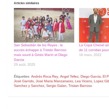
Articles similaires
San Sebastián de los Reyes : le
La Copa Chenel ann
succès échappe à Tristán Barroso
de 11 corridas pou
mais sourit à Ginés Marín et Diego
16 mars, 2022
Garcia
29 août, 2025
Étiquettes:
Andrés Roca Rey
,
Angel Tellez
,
Diego Garcia
,
El P
José Garrido
,
José Maria Manzanares
,
Lea Vicens
,
Lopez Gi
Sanchez y Sanchez
,
Sergio Galan
,
Tristan Barroso
Navigation