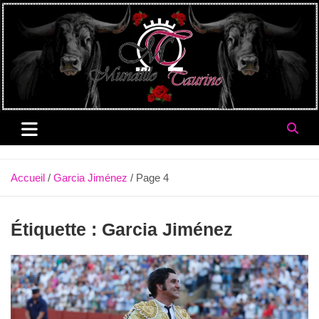
Aller
au
contenu
Accueil
Garcia Jiménez
Page 4
Étiquette :
Garcia Jiménez