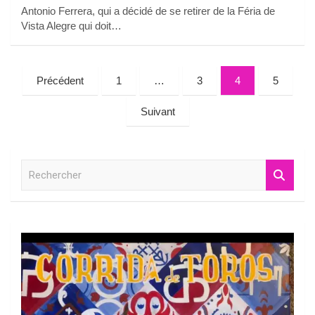
Antonio Ferrera, qui a décidé de se retirer de la Féria de
Vista Alegre qui doit…
Pagination
Précédent
1
…
3
4
5
des
Suivant
publications
R
e
c
h
e
r
c
h
e
r