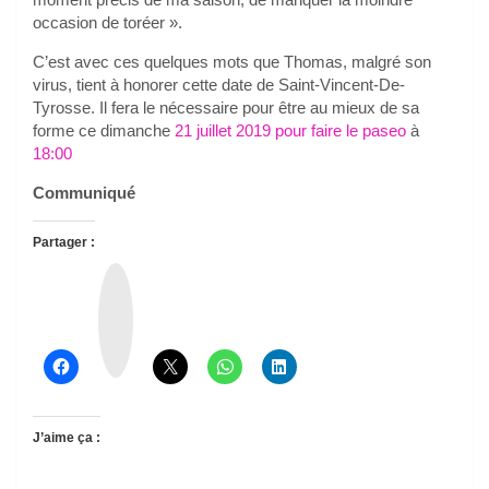
occasion de toréer ».
C’est avec ces quelques mots que Thomas, malgré son
virus, tient à honorer cette date de Saint-Vincent-De-
Tyrosse. Il fera le nécessaire pour être au mieux de sa
forme ce dimanche
21 juillet 2019 pour faire le paseo
à
18:00
Communiqué
Partager :
T
h
r
e
a
d
s
J’aime ça :