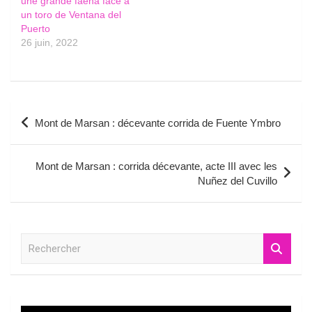
une grande faena face à
un toro de Ventana del
Puerto
26 juin, 2022
Navigation
Mont de Marsan : décevante corrida de Fuente Ymbro
de
l’article
Mont de Marsan : corrida décevante, acte III avec les
Nuñez del Cuvillo
R
e
c
h
e