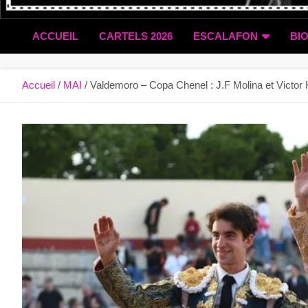
ACCUEIL
CARTELS 2026
ESCALAFON
BI
Accueil
MAI
Valdemoro – Copa Chenel : J.F Molina et Victo