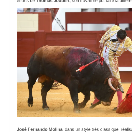
efforts de
Thomas Joubert
, son travail ne put faire la diff
José Fernando Molina
, dans un style très classique, réal