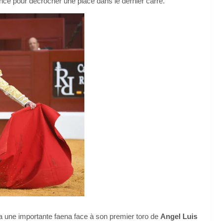
érence pour décrocher une place dans le dernier carré.
isa une importante faena face à son premier toro de
Angel Luis