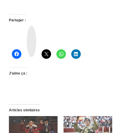
Partager :
T
h
r
e
a
d
s
J’aime ça :
Articles similaires