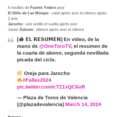
6 novillos de
Fuente Ymbro
pour
El Niño de Las Monjas
: salut après avis et silence après
2 avis
Jarocho
: une oreille et vuelta après avis
Javier
Zulueta
: silence après avis et silence
[
𝗘𝗟 𝗥𝗘𝗦𝗨𝗠𝗘𝗡] En vídeo, de la
mano de
@OneToroTV
, el resumen de
la cuarta de abono, segunda novillada
picada del ciclo.
Oreja para Jarocho
#Fallas2024
pic.twitter.com/cTZ1xQC6oR
— Plaza de Toros de Valencia
(@plazadevalencia)
March 14, 2024
Partager :