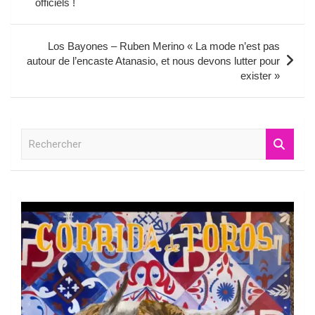
officiels !
l’article
Los Bayones – Ruben Merino « La mode n’est pas
autour de l’encaste Atanasio, et nous devons lutter pour
exister »
R
e
c
h
e
r
c
h
e
r