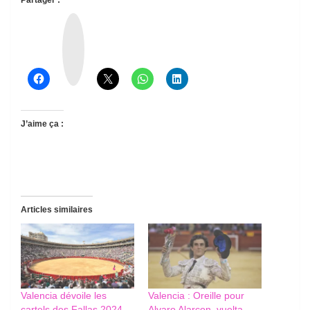
T
h
r
e
a
d
s
J’aime ça :
Articles similaires
Valencia dévoile les
Valencia : Oreille pour
cartels des Fallas 2024
Alvaro Alarcon, vuelta