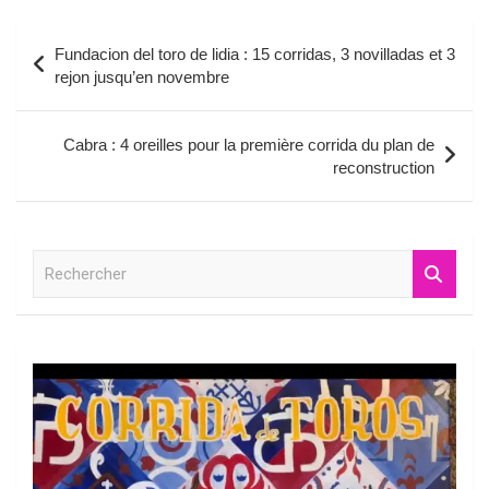
Navigation
Fundacion del toro de lidia : 15 corridas, 3 novilladas et 3
de
rejon jusqu’en novembre
l’article
Cabra : 4 oreilles pour la première corrida du plan de
reconstruction
R
e
c
h
e
r
c
h
e
r