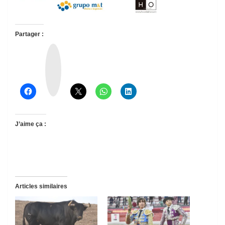
Partager :
T
h
r
e
a
d
s
J’aime ça :
Articles similaires