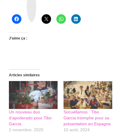
r
e
a
d
s
J’aime ça :
Articles similaires
Un nouveau duo
Socuéllamos : Tibo
d’apoderado pour Tibo
Garcia triomphe pour sa
Garcia
présentation en Espagne
2 novembre, 2020
10 août, 2024