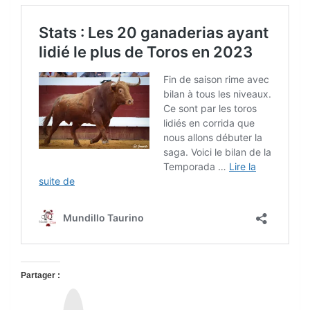
Partager :
T
h