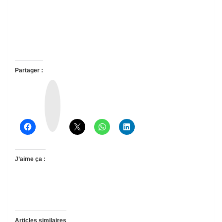
Partager :
T
h
r
e
a
d
s
J’aime ça :
Articles similaires