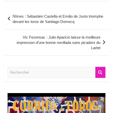
Navigation
Nîmes : Sébastien Castella et Emilio de Justo triomphe
de
devant les toros de Santiago Domecq
l’article
Vic Fezensac : Julio Aparicio laisse la meilleure
impression d’une bonne novillada sans picadors du
Lartet
R
e
c
h
e
r
c
h
e